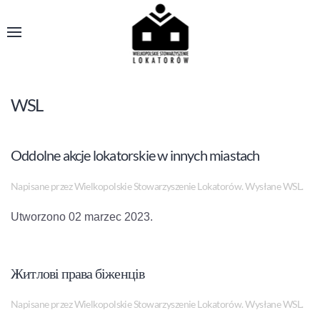
WSL
Oddolne akcje lokatorskie w innych miastach
Napisane przez Wielkopolskie Stowarzyszenie Lokatorów. Wysłane
WSL
.
Utworzono
02 marzec 2023
.
Житлові права біженців
Napisane przez Wielkopolskie Stowarzyszenie Lokatorów. Wysłane
WSL
.