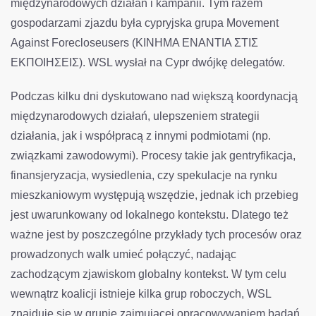
międzynarodowych działań i kampanii. Tym razem
gospodarzami zjazdu była cypryjska grupa Movement
Against Forecloseusers (ΚΙΝΗΜΑ ΕΝΑΝΤΙΑ ΣΤΙΣ
ΕΚΠΟΙΗΣΕΙΣ). WSL wysłał na Cypr dwójkę delegatów.
Podczas kilku dni dyskutowano nad większą koordynacją
międzynarodowych działań, ulepszeniem strategii
działania, jak i współpracą z innymi podmiotami (np.
związkami zawodowymi). Procesy takie jak gentryfikacja,
finansjeryzacja, wysiedlenia, czy spekulacje na rynku
mieszkaniowym występują wszędzie, jednak ich przebieg
jest uwarunkowany od lokalnego kontekstu. Dlatego też
ważne jest by poszczególne przykłady tych procesów oraz
prowadzonych walk umieć połączyć, nadając
zachodzącym zjawiskom globalny kontekst. W tym celu
wewnątrz koalicji istnieje kilka grup roboczych, WSL
znajduje się w grupie zajmującej opracowywaniem badań.