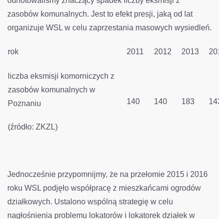
odnotowaliśmy znaczący spadek liczby eksmisji z
zasobów komunalnych. Jest to efekt presji, jaką od lat
organizuje WSL w celu zaprzestania masowych wysiedleń.
rok
2011
2012
2013
20
liczba eksmisji komorniczych z
zasobów komunalnych w
140
140
183
14
Poznaniu
(źródło: ZKZL)
Jednocześnie przypomnijmy, że na przełomie 2015 i 2016
roku WSL podjęło współpracę z mieszkańcami ogrodów
działkowych. Ustalono wspólną strategię w celu
nagłośnienia problemu lokatorów i lokatorek działek w