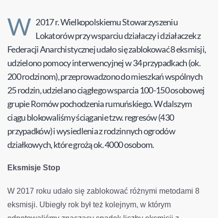
W
2017 r. Wielkopolskiemu Stowarzyszeniu
Lokatorów przy wsparciu działaczy i działaczek z
Federacji Anarchistycznej udało się zablokować 8 eksmisji,
udzielono pomocy interwencyjnej w 34 przypadkach (ok.
200 rodzinom), przeprowadzono do mieszkań wspólnych
25 rodzin, udzielano ciągłego wsparcia 100-150 osobowej
grupie Romów pochodzenia rumuńskiego. W dalszym
ciągu blokowaliśmy ściąganie tzw. regresów (430
przypadków) i wysiedlenia z rodzinnych ogrodów
działkowych, które grożą ok. 4000 osobom.
Eksmisje Stop
W 2017 roku udało się zablokować różnymi metodami 8
eksmisji. Ubiegły rok był też kolejnym, w którym