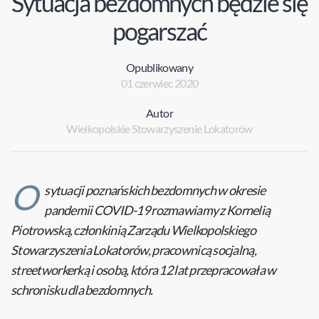
Sytuacja bezdomnych będzie się
pogarszać
Opublikowany
01 czerwiec 2020
Autor
Wielkopolskie Stowarzyszenie Lokatorów
O
sytuacji poznańskich bezdomnych w okresie
pandemii COVID-19 rozmawiamy z Kornelią
Piotrowską, członkinią Zarządu Wielkopolskiego
Stowarzyszenia Lokatorów, pracownicą socjalną,
streetworkerką i osobą, która 12 lat przepracowała w
schronisku dla bezdomnych.